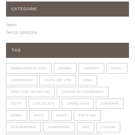
CATEGORIE
News
Senza categoria
TAG
ABBINAMENTO VINO
ARINGA
ASPORTO
BIGOLI
CAPODANNO
CARTA DEI VINI
CENA
CENA SAN VALENTINO
CENONE DI CAPODANNO
CESTE
CIOCCOLATO
CONEGLIANO
CONSERVA
CURRY
DOLCI
FESTE
FRITTURA
GASTRONOMIA
GIARDINIERA
IDEE
LIQUORI