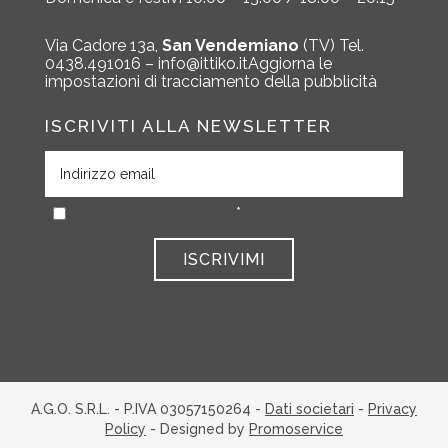
Via Cadore 13a,
San Vendemiano
(TV)
Tel.
0438.491016 –
info@ittiko.it
Aggiorna le
impostazioni di tracciamento della pubblicità
ISCRIVITI ALLA NEWSLETTER
*
ISCRIVIMI
A.G.O. S.R.L. - P.IVA 03057150264 -
Dati societari
-
Privacy
Policy
- Designed by
Promoservice